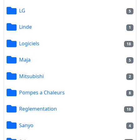
LG
5
Linde
1
Logiciels
18
Maja
5
Mitsubishi
2
Pompes a Chaleurs
8
Reglementation
18
Sanyo
4