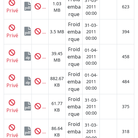
31-03-
1.03
...
emba
2011
623
pdf
Privé
MB
00:00
rque
Froid
31-03-
...
emba
3.5 MB
2011
394
pdf
Privé
00:00
rque
Froid
01-04-
39.45
...
emba
2011
458
zip
Privé
MB
00:00
rque
Froid
01-04-
882.67
...
emba
2011
484
zip
Privé
KB
00:00
rque
Froid
31-03-
61.77
...
emba
2011
375
pdf
Privé
KB
00:00
rque
Froid
31-03-
86.64
...
emba
2011
318
pdf
Privé
KB
00:00