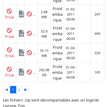
rque
Froid
31-03-
2.88
...
emba
2011
247
pdf
Privé
MB
00:00
rque
Froid
01-04-
32.8
...
emba
2011
499
zip
Privé
MB
00:00
rque
Froid
01-04-
35.15
...
emba
2011
329
zip
Privé
MB
00:00
rque
Froid
01-04-
292.96
...
emba
2011
165
zip
Privé
KB
00:00
rque
◄
1
2
►
Les fichiers .zip sont décompactables avec un logiciel
comme 7zip.