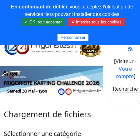
En continuant de défiler,
vous acceptez l'utilisation de
services tiers pouvant installer des cookies
✓ OK, tout accepter
✗ Interdire tous les cookies
Personnaliser
[Visiteur -
Votre
compte
]
Recherche
Chargement de fichiers
Sélectionner une catégorie