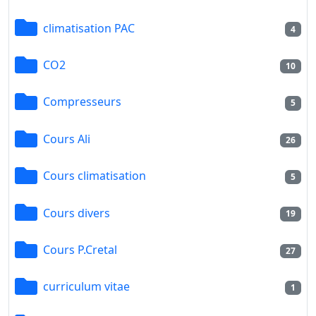
climatisation PAC
4
CO2
10
Compresseurs
5
Cours Ali
26
Cours climatisation
5
Cours divers
19
Cours P.Cretal
27
curriculum vitae
1