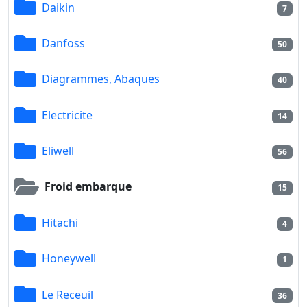
Daikin
7
Danfoss
50
Diagrammes, Abaques
40
Electricite
14
Eliwell
56
Froid embarque
15
Hitachi
4
Honeywell
1
Le Receuil
36