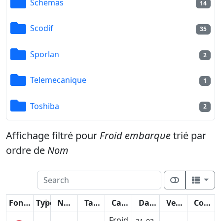
Schemas
14
Scodif
35
Sporlan
2
Telemecanique
1
Toshiba
2
Affichage filtré pour
Froid embarque
trié par
ordre de
Nom
Fonctions
Type
Nom
Taille
Catégorie
Date
Version
Compteur
Froid