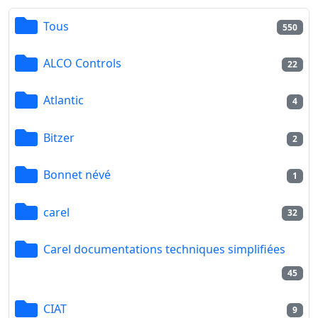
Tous
550
ALCO Controls
22
Atlantic
4
Bitzer
2
Bonnet névé
1
carel
32
Carel documentations techniques simplifiées
45
CIAT
9