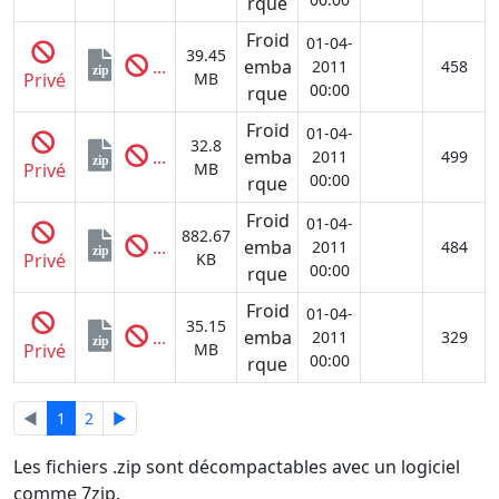
rque
Froid
01-04-
39.45
...
emba
2011
458
zip
Privé
MB
00:00
rque
Froid
01-04-
32.8
...
emba
2011
499
zip
Privé
MB
00:00
rque
Froid
01-04-
882.67
...
emba
2011
484
zip
Privé
KB
00:00
rque
Froid
01-04-
35.15
...
emba
2011
329
zip
Privé
MB
00:00
rque
◄
1
2
►
Les fichiers .zip sont décompactables avec un logiciel
comme 7zip.