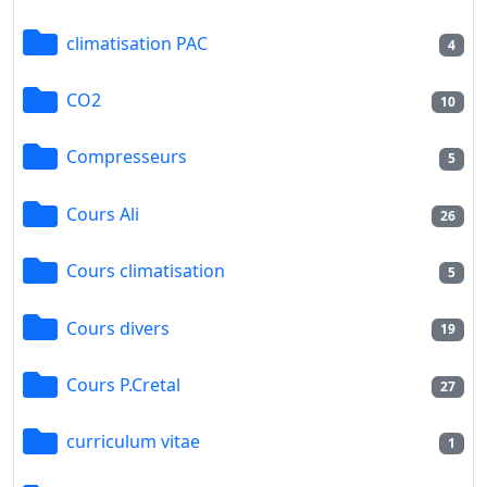
climatisation PAC
4
CO2
10
Compresseurs
5
Cours Ali
26
Cours climatisation
5
Cours divers
19
Cours P.Cretal
27
curriculum vitae
1