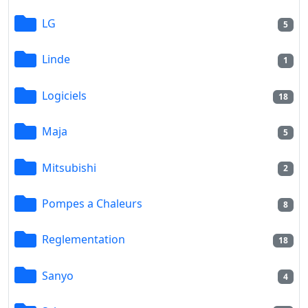
LG
5
Linde
1
Logiciels
18
Maja
5
Mitsubishi
2
Pompes a Chaleurs
8
Reglementation
18
Sanyo
4