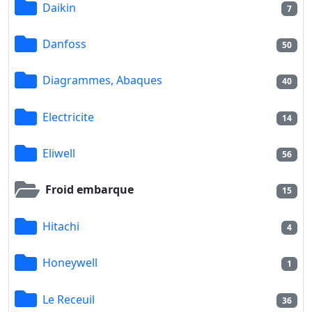
Daikin
7
Danfoss
50
Diagrammes, Abaques
40
Electricite
14
Eliwell
56
Froid embarque
15
Hitachi
4
Honeywell
1
Le Receuil
36