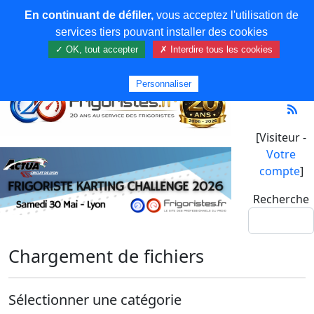
En continuant de défiler,
vous acceptez l'utilisation de
services tiers pouvant installer des cookies
✓ OK, tout accepter
✗ Interdire tous les cookies
Personnaliser
[Visiteur -
Votre
compte
]
Recherche
Chargement de fichiers
Sélectionner une catégorie