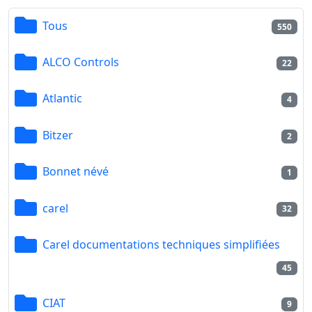
Tous
550
ALCO Controls
22
Atlantic
4
Bitzer
2
Bonnet névé
1
carel
32
Carel documentations techniques simplifiées
45
CIAT
9