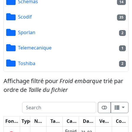
Schemas
14
Scodif
35
Sporlan
2
Telemecanique
1
Toshiba
2
Affichage filtré pour
Froid embarque
trié par
ordre de
Taille du fichier
Fonctions
Type
Nom
Taille
Catégorie
Date
Version
Compteur
Froid