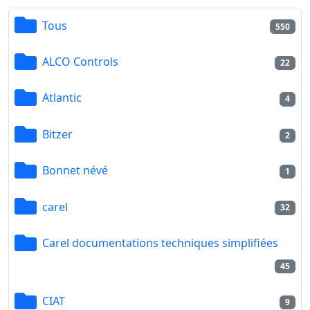
Tous
550
ALCO Controls
22
Atlantic
4
Bitzer
2
Bonnet névé
1
carel
32
Carel documentations techniques simplifiées
45
CIAT
9