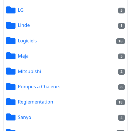
LG
5
Linde
1
Logiciels
18
Maja
5
Mitsubishi
2
Pompes a Chaleurs
8
Reglementation
18
Sanyo
4