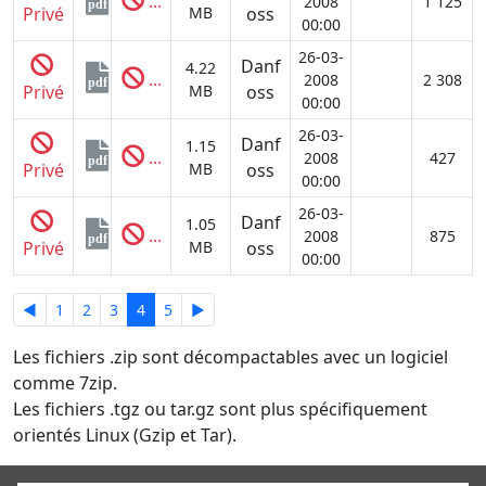
...
2008
1 125
pdf
Privé
MB
oss
00:00
26-03-
Danf
4.22
...
2008
2 308
pdf
Privé
MB
oss
00:00
26-03-
Danf
1.15
...
2008
427
pdf
Privé
MB
oss
00:00
26-03-
Danf
1.05
...
2008
875
pdf
Privé
MB
oss
00:00
◄
1
2
3
4
5
►
Les fichiers .zip sont décompactables avec un logiciel
comme 7zip.
Les fichiers .tgz ou tar.gz sont plus spécifiquement
orientés Linux (Gzip et Tar).