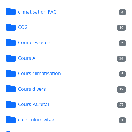
climatisation PAC
4
CO2
10
Compresseurs
5
Cours Ali
26
Cours climatisation
5
Cours divers
19
Cours P.Cretal
27
curriculum vitae
1