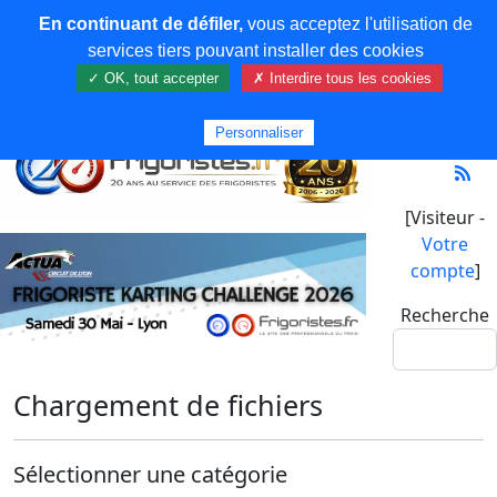
En continuant de défiler,
vous acceptez l'utilisation de
services tiers pouvant installer des cookies
✓ OK, tout accepter
✗ Interdire tous les cookies
Personnaliser
[Visiteur -
Votre
compte
]
Recherche
Chargement de fichiers
Sélectionner une catégorie