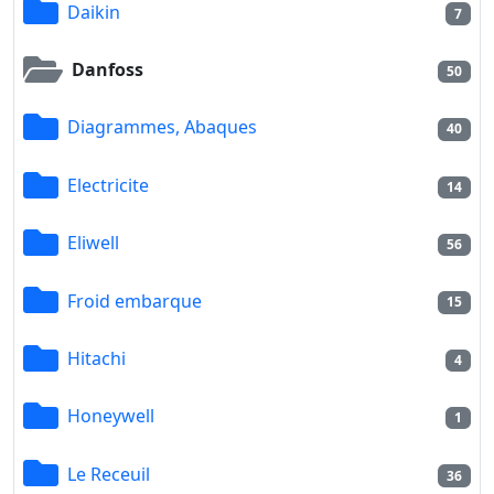
Daikin
7
Danfoss
50
Diagrammes, Abaques
40
Electricite
14
Eliwell
56
Froid embarque
15
Hitachi
4
Honeywell
1
Le Receuil
36