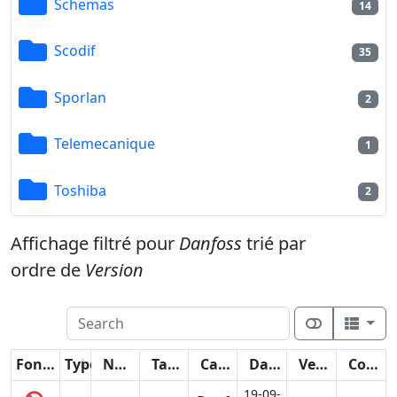
Schemas
14
Scodif
35
Sporlan
2
Telemecanique
1
Toshiba
2
Affichage filtré pour
Danfoss
trié par
ordre de
Version
Fonctions
Type
Nom
Taille
Catégorie
Date
Version
Compteur
19-09-