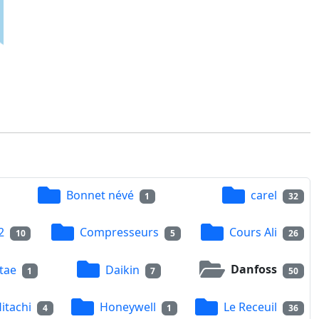
Bonnet névé
carel
1
32
2
Compresseurs
Cours Ali
10
5
26
tae
Daikin
Danfoss
1
7
50
itachi
Honeywell
Le Receuil
4
1
36