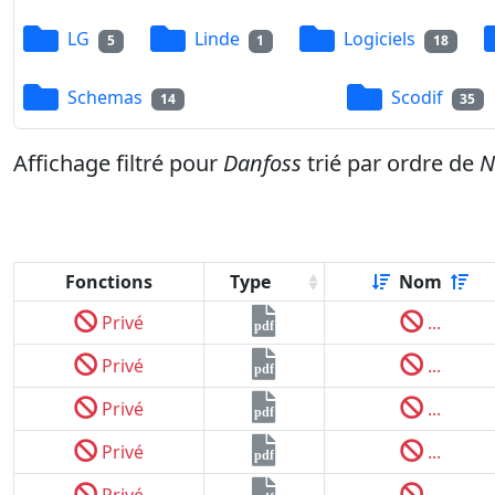
LG
Linde
Logiciels
5
1
18
Schemas
Scodif
14
35
Affichage filtré pour
Danfoss
trié par ordre de
Fonctions
Type
Nom
Privé
...
pdf
Privé
...
pdf
Privé
...
pdf
Privé
...
pdf
Privé
...