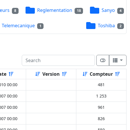
eurs
Reglementation
Sanyo
8
18
4
Telemecanique
Toshiba
1
2
ate
Version
Compteur
010 00:00
481
007 00:00
1 253
007 00:00
961
007 00:00
826
007 00:00
550