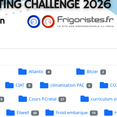
Atlantic
Bitzer
4
2
CIAT
climatisation PAC
CO
9
4
Cours P.Cretal
curriculum vi
19
27
Eliwell
Froid embarque
H
56
15