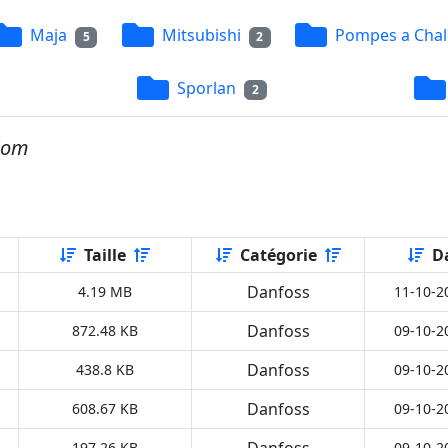
Maja
Mitsubishi
Pompes a Chal
5
2
Sporlan
2
Nom
Taille
Catégorie
D
Danfoss
4.19 MB
11-10-2
Danfoss
872.48 KB
09-10-2
Danfoss
438.8 KB
09-10-2
Danfoss
608.67 KB
09-10-2
Danfoss
197.26 KB
09-10-2