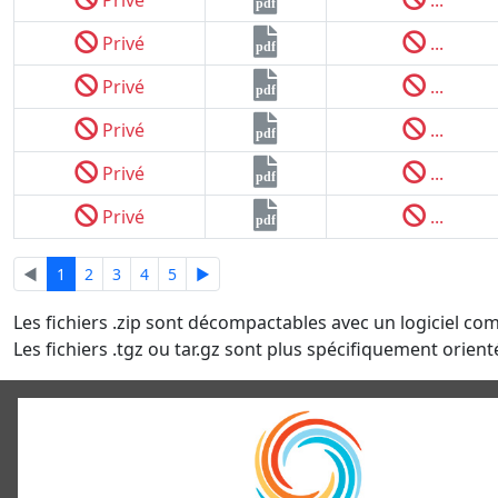
pdf
Privé
...
pdf
Privé
...
pdf
Privé
...
pdf
Privé
...
pdf
Privé
...
pdf
◄
1
2
3
4
5
►
Les fichiers .zip sont décompactables avec un logiciel co
Les fichiers .tgz ou tar.gz sont plus spécifiquement orienté