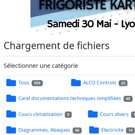
Chargement de fichiers
Sélectionner une catégorie
Tous
ALCO Controls
550
22
Carel documentations techniques simplifiées
45
Cours climatisation
Cours divers
5
Diagrammes, Abaques
Electricite
40
14