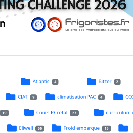
Atlantic
Bitzer
4
2
CIAT
climatisation PAC
CO
9
4
Cours P.Cretal
curriculum 
19
27
Eliwell
Froid embarque
H
56
15