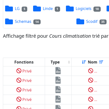
LG
Linde
Logiciels
5
1
18
Schemas
Scodif
14
35
Affichage filtré pour
Cours climatisation
trié pa
Fonctions
Type
Nom
Privé
...
doc
Privé
...
doc
Privé
...
doc
Privé
...
doc
Privé
...