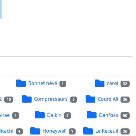
Bonnet névé
carel
1
32
2
Compresseurs
Cours Ali
10
5
26
vitae
Daikin
Danfoss
1
7
50
itachi
Honeywell
Le Receuil
4
1
36