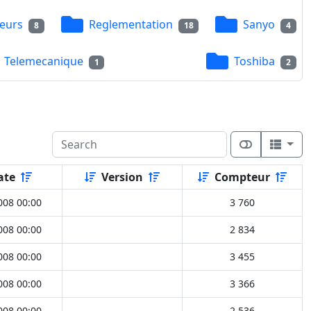
eurs
Reglementation
Sanyo
8
18
4
Telemecanique
Toshiba
1
2
ate
Version
Compteur
008 00:00
3 760
008 00:00
2 834
008 00:00
3 455
008 00:00
3 366
008 00:00
2 536