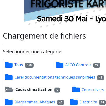
Chargement de fichiers
Sélectionner une catégorie
Tous
ALCO Controls
550
22
Carel documentations techniques simplifiées
45
Cours climatisation
Cours divers
5
Diagrammes, Abaques
Electricite
40
14