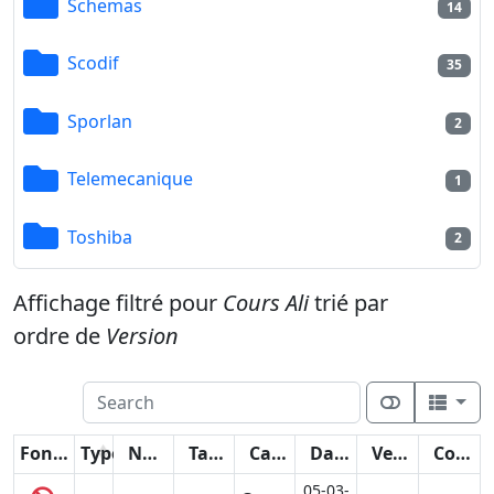
Schemas
14
Scodif
35
Sporlan
2
Telemecanique
1
Toshiba
2
Affichage filtré pour
Cours Ali
trié par
ordre de
Version
Fonctions
Type
Nom
Taille
Catégorie
Date
Version
Compteur
05-03-