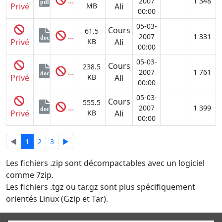
...
2007
1 348
pdf
Privé
MB
Ali
00:00
05-03-
Cours
61.5
...
2007
1 331
doc
Privé
KB
Ali
00:00
05-03-
Cours
238.5
...
2007
1 761
doc
Privé
KB
Ali
00:00
05-03-
Cours
555.5
...
2007
1 399
doc
Privé
KB
Ali
00:00
◄
1
2
3
►
Les fichiers .zip sont décompactables avec un logiciel
comme 7zip.
Les fichiers .tgz ou tar.gz sont plus spécifiquement
orientés Linux (Gzip et Tar).