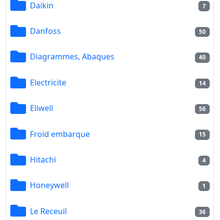
Daikin
7
Danfoss
50
Diagrammes, Abaques
40
Electricite
14
Eliwell
56
Froid embarque
15
Hitachi
4
Honeywell
1
Le Receuil
36