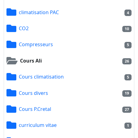
climatisation PAC
4
CO2
10
Compresseurs
5
Cours Ali
26
Cours climatisation
5
Cours divers
19
Cours P.Cretal
27
curriculum vitae
1