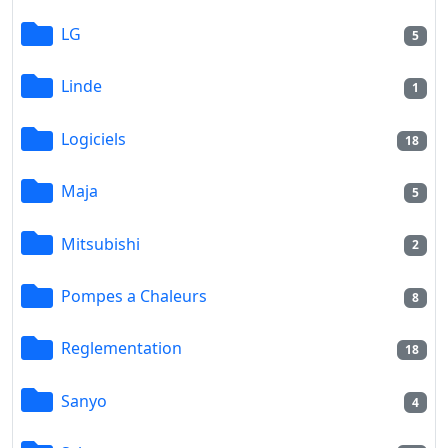
LG
5
Linde
1
Logiciels
18
Maja
5
Mitsubishi
2
Pompes a Chaleurs
8
Reglementation
18
Sanyo
4