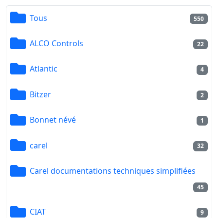
Tous
550
ALCO Controls
22
Atlantic
4
Bitzer
2
Bonnet névé
1
carel
32
Carel documentations techniques simplifiées
45
CIAT
9