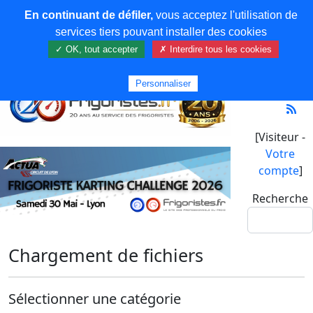
En continuant de défiler,
vous acceptez l'utilisation de
services tiers pouvant installer des cookies
✓ OK, tout accepter
✗ Interdire tous les cookies
Personnaliser
[Visiteur -
Votre
compte
]
Recherche
Chargement de fichiers
Sélectionner une catégorie