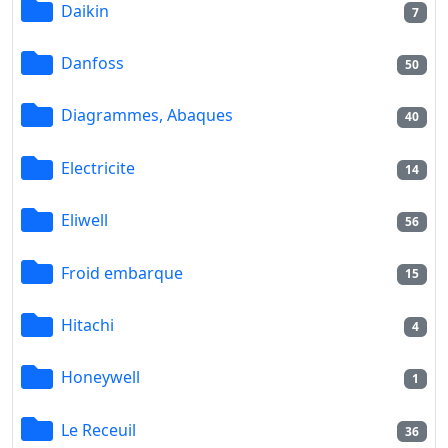
Daikin
7
Danfoss
50
Diagrammes, Abaques
40
Electricite
14
Eliwell
56
Froid embarque
15
Hitachi
4
Honeywell
1
Le Receuil
36