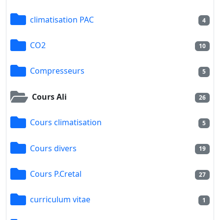
climatisation PAC
4
CO2
10
Compresseurs
5
Cours Ali
26
Cours climatisation
5
Cours divers
19
Cours P.Cretal
27
curriculum vitae
1