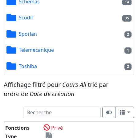
Schemas
14
Scodif
35
Sporlan
2
Telemecanique
1
Toshiba
2
Affichage filtré pour
Cours Ali
trié par
ordre de
Date de création
Fonctions
Privé
Type