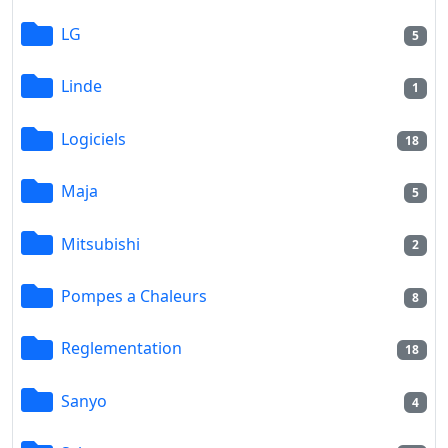
LG
5
Linde
1
Logiciels
18
Maja
5
Mitsubishi
2
Pompes a Chaleurs
8
Reglementation
18
Sanyo
4