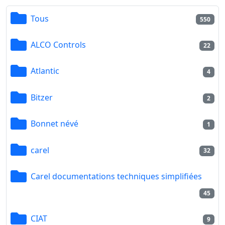
Tous
550
ALCO Controls
22
Atlantic
4
Bitzer
2
Bonnet névé
1
carel
32
Carel documentations techniques simplifiées
45
CIAT
9