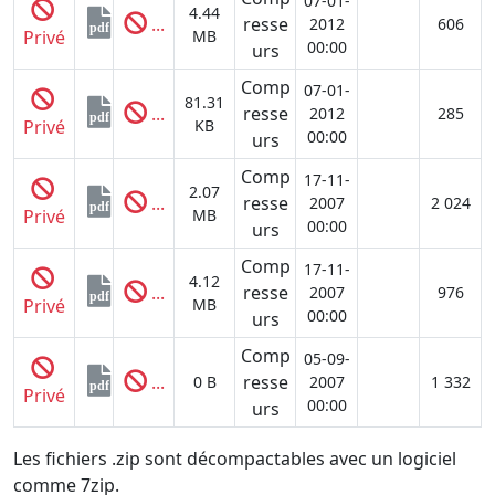
07-01-
4.44
...
resse
2012
606
pdf
Privé
MB
00:00
urs
Comp
07-01-
81.31
...
resse
2012
285
pdf
Privé
KB
00:00
urs
Comp
17-11-
2.07
...
resse
2007
2 024
pdf
Privé
MB
00:00
urs
Comp
17-11-
4.12
...
resse
2007
976
pdf
Privé
MB
00:00
urs
Comp
05-09-
...
resse
0 B
2007
1 332
pdf
Privé
00:00
urs
Les fichiers .zip sont décompactables avec un logiciel
comme 7zip.