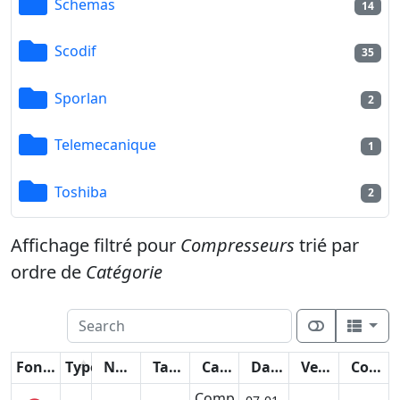
Schemas
14
Scodif
35
Sporlan
2
Telemecanique
1
Toshiba
2
Affichage filtré pour
Compresseurs
trié par
ordre de
Catégorie
Fonctions
Type
Nom
Taille
Catégorie
Date
Version
Compteur
Comp