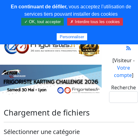
En continuant de défiler,
vous acceptez l'utilisation de
services tiers pouvant installer des cookies
✓ OK, tout accepter
✗ Interdire tous les cookies
Personnaliser
[Visiteur -
Votre
compte
]
Recherche
Chargement de fichiers
Sélectionner une catégorie