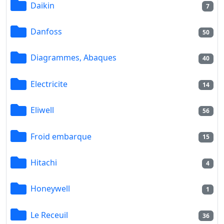
Daikin
7
Danfoss
50
Diagrammes, Abaques
40
Electricite
14
Eliwell
56
Froid embarque
15
Hitachi
4
Honeywell
1
Le Receuil
36