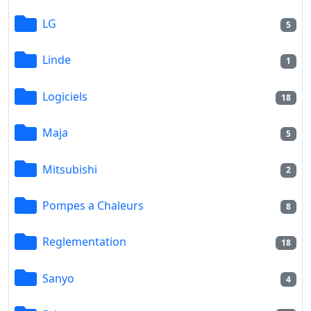
LG
5
Linde
1
Logiciels
18
Maja
5
Mitsubishi
2
Pompes a Chaleurs
8
Reglementation
18
Sanyo
4