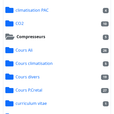
climatisation PAC
4
CO2
10
Compresseurs
5
Cours Ali
26
Cours climatisation
5
Cours divers
19
Cours P.Cretal
27
curriculum vitae
1