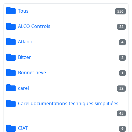
Tous
550
ALCO Controls
22
Atlantic
4
Bitzer
2
Bonnet névé
1
carel
32
Carel documentations techniques simplifiées
45
CIAT
9