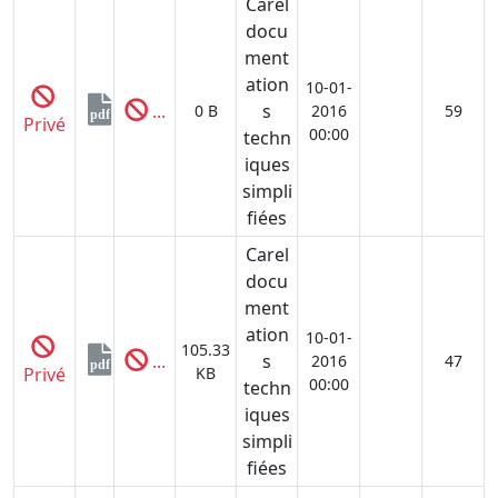
Carel
docu
ment
ation
10-01-
...
s
0 B
2016
59
pdf
Privé
00:00
techn
iques
simpli
fiées
Carel
docu
ment
ation
10-01-
105.33
...
s
2016
47
pdf
Privé
KB
00:00
techn
iques
simpli
fiées