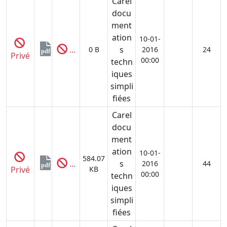
Carel
docu
ment
ation
10-01-
...
s
0 B
2016
24
pdf
Privé
00:00
techn
iques
simpli
fiées
Carel
docu
ment
ation
10-01-
584.07
...
s
2016
44
pdf
Privé
KB
00:00
techn
iques
simpli
fiées