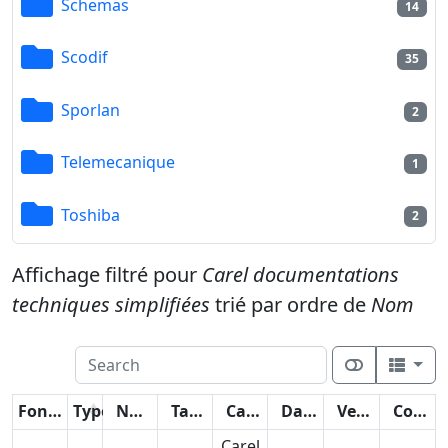
Schemas
14
Scodif
35
Sporlan
2
Telemecanique
1
Toshiba
2
Affichage filtré pour
Carel documentations
techniques simplifiées
trié par ordre de
Nom
Fonctions
Type
Nom
Taille
Catégorie
Date
Version
Compteur
Carel