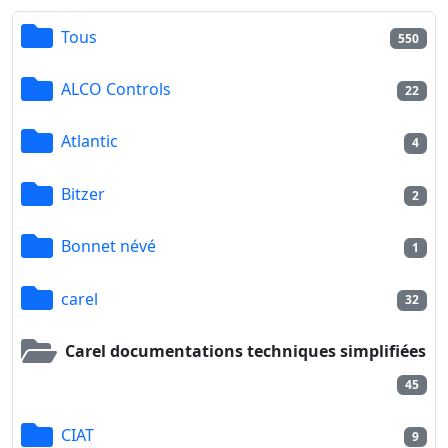
Tous
550
ALCO Controls
22
Atlantic
4
Bitzer
2
Bonnet névé
1
carel
32
Carel documentations techniques simplifiées
45
CIAT
9