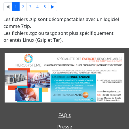
◄
1
2
3
4
5
►
Les fichiers .zip sont décompactables avec un logiciel
comme 7zip.
Les fichiers .tgz ou tar.gz sont plus spécifiquement
orientés Linux (Gzip et Tar).
FAQ's
Presse