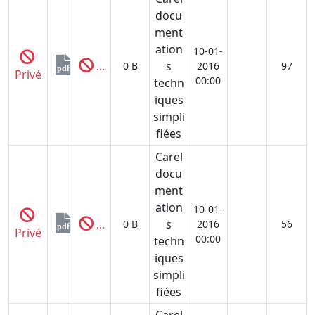
docu
ment
ation
10-01-
...
s
0 B
2016
97
pdf
Privé
00:00
techn
iques
simpli
fiées
Carel
docu
ment
ation
10-01-
...
s
0 B
2016
56
pdf
Privé
00:00
techn
iques
simpli
fiées
Carel