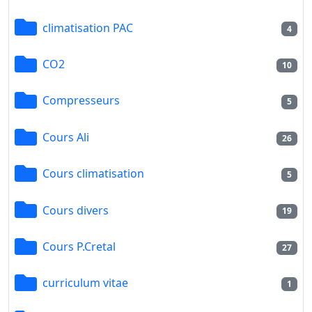
climatisation PAC
4
CO2
10
Compresseurs
5
Cours Ali
26
Cours climatisation
5
Cours divers
19
Cours P.Cretal
27
curriculum vitae
1