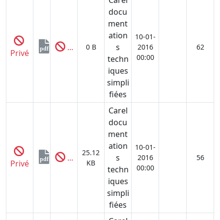
docu
ment
ation
10-01-
...
s
0 B
2016
62
pdf
Privé
00:00
techn
iques
simpli
fiées
Carel
docu
ment
ation
10-01-
25.12
...
s
2016
56
pdf
Privé
KB
00:00
techn
iques
simpli
fiées