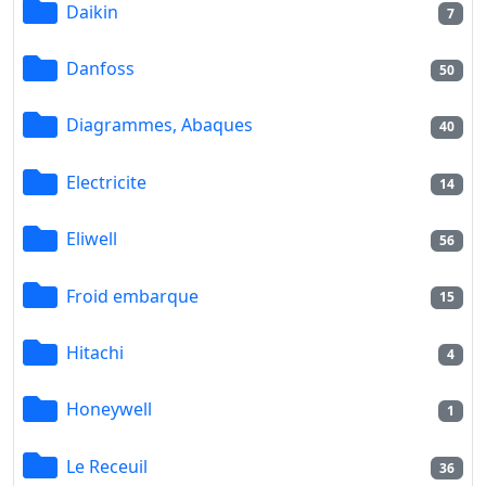
Daikin
7
Danfoss
50
Diagrammes, Abaques
40
Electricite
14
Eliwell
56
Froid embarque
15
Hitachi
4
Honeywell
1
Le Receuil
36