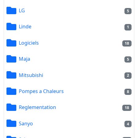
LG
5
Linde
1
Logiciels
18
Maja
5
Mitsubishi
2
Pompes a Chaleurs
8
Reglementation
18
Sanyo
4