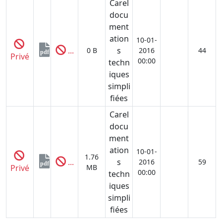
Carel
docu
ment
ation
10-01-
...
s
0 B
2016
44
pdf
Privé
00:00
techn
iques
simpli
fiées
Carel
docu
ment
ation
10-01-
1.76
...
s
2016
59
pdf
Privé
MB
00:00
techn
iques
simpli
fiées