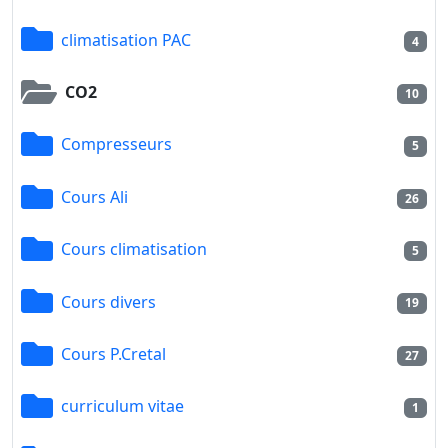
climatisation PAC
4
CO2
10
Compresseurs
5
Cours Ali
26
Cours climatisation
5
Cours divers
19
Cours P.Cretal
27
curriculum vitae
1