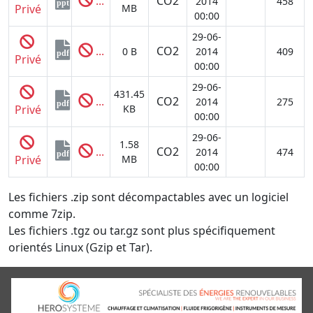
...
CO2
2014
458
ppt
Privé
MB
00:00
29-06-
...
CO2
0 B
2014
409
pdf
Privé
00:00
29-06-
431.45
...
CO2
2014
275
pdf
Privé
KB
00:00
29-06-
1.58
...
CO2
2014
474
pdf
Privé
MB
00:00
Les fichiers .zip sont décompactables avec un logiciel
comme 7zip.
Les fichiers .tgz ou tar.gz sont plus spécifiquement
orientés Linux (Gzip et Tar).