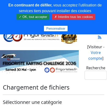
En continuant de défiler,
vous acceptez l'utilisation de
services tiers pouvant installer des cookies
✓ OK, tout accepter
✗ Interdire tous les cookies
Personnaliser
[Visiteur -
Votre
compte
]
Recherche
Chargement de fichiers
Sélectionner une catégorie