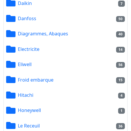
Daikin
7
Danfoss
50
Diagrammes, Abaques
40
Electricite
14
Eliwell
56
Froid embarque
15
Hitachi
4
Honeywell
1
Le Receuil
36