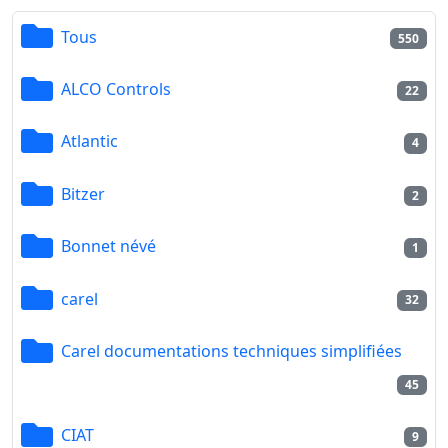
Tous
550
ALCO Controls
22
Atlantic
4
Bitzer
2
Bonnet névé
1
carel
32
Carel documentations techniques simplifiées
45
CIAT
9