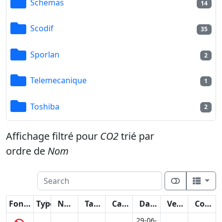
Schemas
14
Scodif
35
Sporlan
2
Telemecanique
1
Toshiba
2
Affichage filtré pour
CO2
trié par
ordre de
Nom
Fonctions
Type
Nom
Taille
Catégorie
Date
Version
Compteur
29-06-