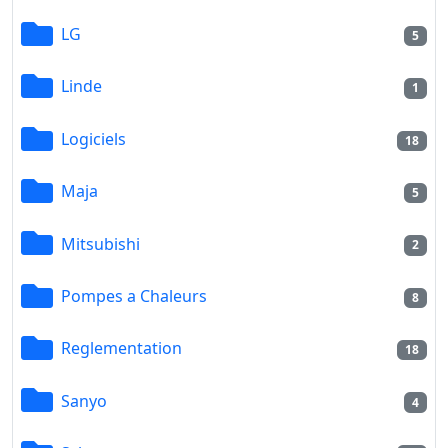
LG
5
Linde
1
Logiciels
18
Maja
5
Mitsubishi
2
Pompes a Chaleurs
8
Reglementation
18
Sanyo
4