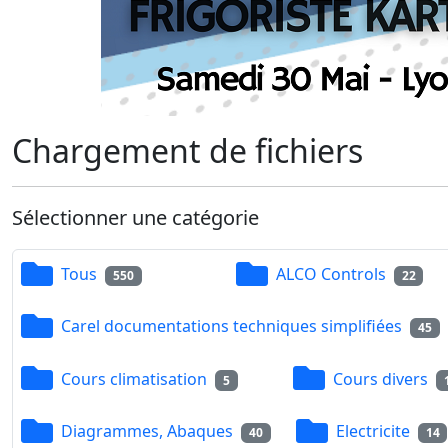
Chargement de fichiers
Sélectionner une catégorie
Tous
ALCO Controls
550
22
Carel documentations techniques simplifiées
45
Cours climatisation
Cours divers
5
Diagrammes, Abaques
Electricite
40
14