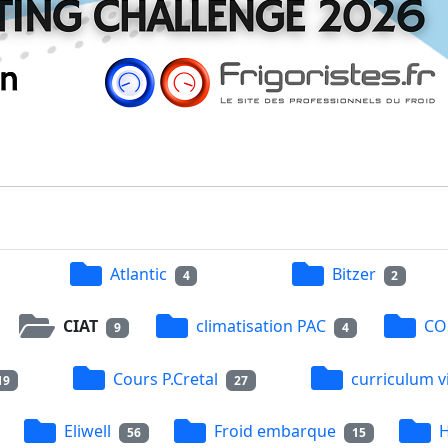
Atlantic
Bitzer
4
2
CIAT
climatisation PAC
CO
9
4
Cours P.Cretal
curriculum v
19
27
Eliwell
Froid embarque
H
56
15