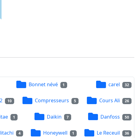
Bonnet névé
carel
1
32
2
Compresseurs
Cours Ali
10
5
26
itae
Daikin
Danfoss
1
7
50
itachi
Honeywell
Le Receuil
4
1
36