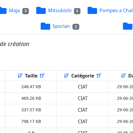
Maja
Mitsubishi
Pompes a Chal
5
2
Sporlan
2
de création
Taille
Catégorie
D
CIAT
248.47 KB
29-06-2
CIAT
469.26 KB
29-06-2
CIAT
337.57 KB
29-06-2
CIAT
798.17 KB
29-06-2
CIAT
0 B
29-06-2