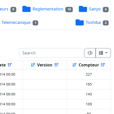
eurs
Reglementation
Sanyo
8
18
4
Telemecanique
Toshiba
1
2
ate
Version
Compteur
014 00:00
227
014 00:00
165
014 00:00
143
014 00:00
109
014 00:00
89