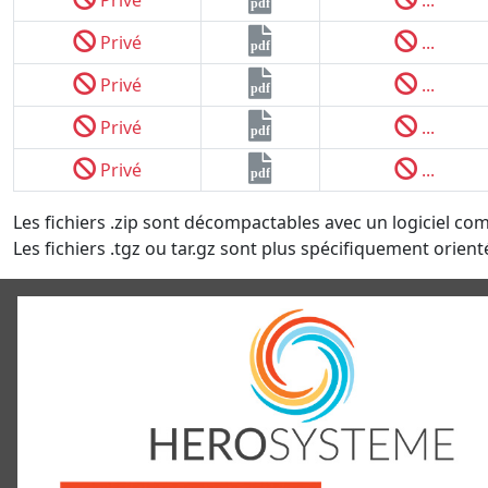
pdf
Privé
...
pdf
Privé
...
pdf
Privé
...
pdf
Privé
...
pdf
Les fichiers .zip sont décompactables avec un logiciel co
Les fichiers .tgz ou tar.gz sont plus spécifiquement orienté