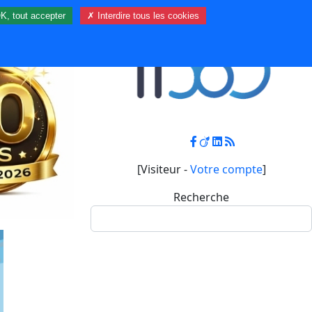
K, tout accepter
✗ Interdire tous les cookies
Contact
Mon compte
[Visiteur -
Votre compte
]
Recherche