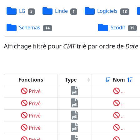
LG
Linde
Logiciels
5
1
18
Schemas
Scodif
14
35
Affichage filtré pour
CIAT
trié par ordre de
Date 
Fonctions
Type
Nom
Privé
...
pdf
Privé
...
pdf
Privé
...
pdf
Privé
...
pdf
Privé
...