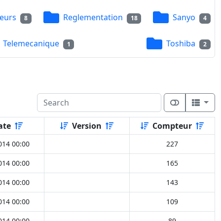
eurs
Reglementation
Sanyo
8
18
4
Telemecanique
Toshiba
1
2
ate
Version
Compteur
014 00:00
227
014 00:00
165
014 00:00
143
014 00:00
109
014 00:00
89