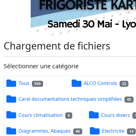
Chargement de fichiers
Sélectionner une catégorie
Tous
ALCO Controls
550
22
Carel documentations techniques simplifiées
45
Cours climatisation
Cours divers
5
Diagrammes, Abaques
Electricite
40
14