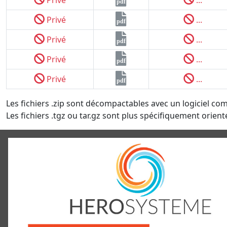
pdf
Privé
...
pdf
Privé
...
pdf
Privé
...
pdf
Privé
...
pdf
Les fichiers .zip sont décompactables avec un logiciel co
Les fichiers .tgz ou tar.gz sont plus spécifiquement orienté