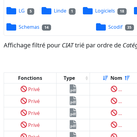
LG
Linde
Logiciels
5
1
18
Schemas
Scodif
14
35
Affichage filtré pour
CIAT
trié par ordre de
Caté
Fonctions
Type
Nom
Privé
...
pdf
Privé
...
pdf
Privé
...
pdf
Privé
...
pdf
Privé
...