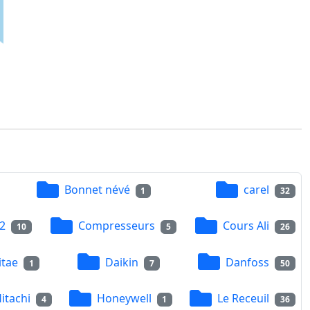
Bonnet névé
carel
1
32
2
Compresseurs
Cours Ali
10
5
26
itae
Daikin
Danfoss
1
7
50
itachi
Honeywell
Le Receuil
4
1
36