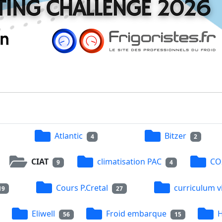
Atlantic
Bitzer
4
2
CIAT
climatisation PAC
CO
9
4
Cours P.Cretal
curriculum v
19
27
Eliwell
Froid embarque
H
56
15