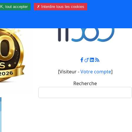
K, tout accepter
✗ Interdire tous les cookies
Contact
Mon compte
[Visiteur -
Votre compte
]
Recherche