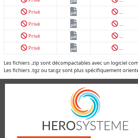
pdf
Privé
...
pdf
Privé
...
pdf
Privé
...
pdf
Privé
...
pdf
Les fichiers .zip sont décompactables avec un logiciel co
Les fichiers .tgz ou tar.gz sont plus spécifiquement orienté