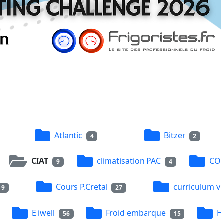
Atlantic
Bitzer
4
2
CIAT
climatisation PAC
CO
9
4
Cours P.Cretal
curriculum v
19
27
Eliwell
Froid embarque
H
56
15