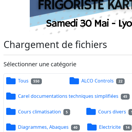
Chargement de fichiers
Sélectionner une catégorie
Tous
ALCO Controls
550
22
Carel documentations techniques simplifiées
45
Cours climatisation
Cours divers
5
Diagrammes, Abaques
Electricite
40
14