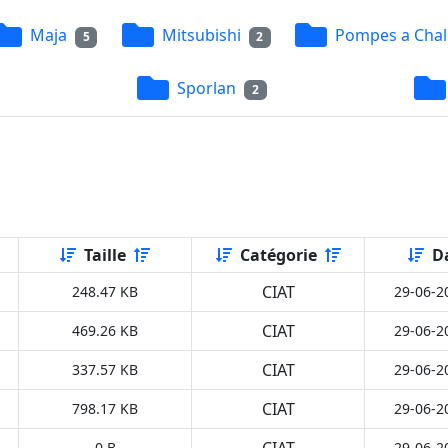
Maja
Mitsubishi
Pompes a Chal
5
2
Sporlan
2
Taille
Catégorie
D
CIAT
248.47 KB
29-06-2
CIAT
469.26 KB
29-06-2
CIAT
337.57 KB
29-06-2
CIAT
798.17 KB
29-06-2
CIAT
0 B
29-06-2