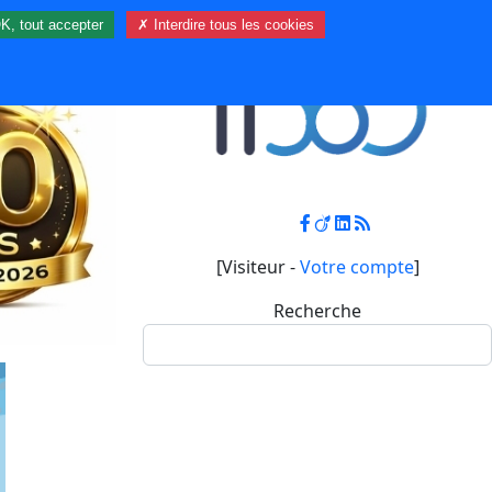
K, tout accepter
✗ Interdire tous les cookies
Contact
Mon compte
[Visiteur -
Votre compte
]
Recherche