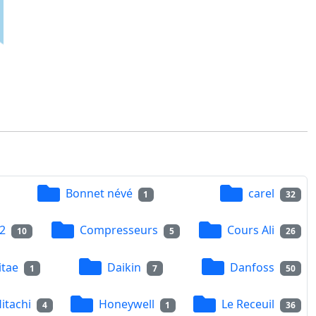
Bonnet névé
carel
1
32
2
Compresseurs
Cours Ali
10
5
26
itae
Daikin
Danfoss
1
7
50
itachi
Honeywell
Le Receuil
4
1
36