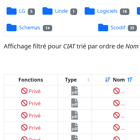
LG
Linde
Logiciels
5
1
18
Schemas
Scodif
14
35
Affichage filtré pour
CIAT
trié par ordre de
Nom
Fonctions
Type
Nom
Privé
...
pdf
Privé
...
pdf
Privé
...
pdf
Privé
...
pdf
Privé
...