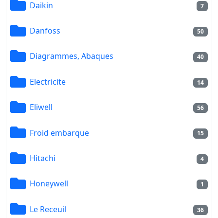
Daikin
7
Danfoss
50
Diagrammes, Abaques
40
Electricite
14
Eliwell
56
Froid embarque
15
Hitachi
4
Honeywell
1
Le Receuil
36