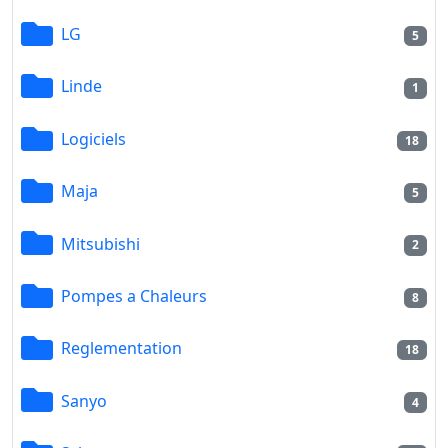
LG
5
Linde
1
Logiciels
18
Maja
5
Mitsubishi
2
Pompes a Chaleurs
8
Reglementation
18
Sanyo
4