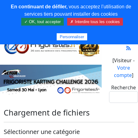
En continuant de défiler,
vous acceptez l'utilisation de
services tiers pouvant installer des cookies
✓ OK, tout accepter
✗ Interdire tous les cookies
Personnaliser
[Visiteur -
Votre
compte
]
Recherche
Chargement de fichiers
Sélectionner une catégorie