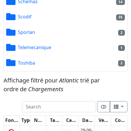
Schemas
14
Scodif
35
Sporlan
2
Telemecanique
1
Toshiba
2
Affichage filtré pour
Atlantic
trié par
ordre de
Chargements
Fonctions
Type
Nom
Taille
Catégorie
Date
Version
Compteur
29-06-