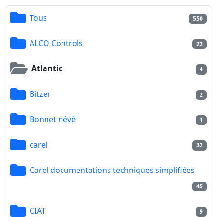
Tous
550
ALCO Controls
22
Atlantic
4
Bitzer
2
Bonnet névé
1
carel
32
Carel documentations techniques simplifiées
45
CIAT
9