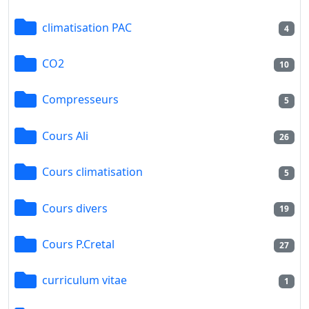
climatisation PAC
4
CO2
10
Compresseurs
5
Cours Ali
26
Cours climatisation
5
Cours divers
19
Cours P.Cretal
27
curriculum vitae
1