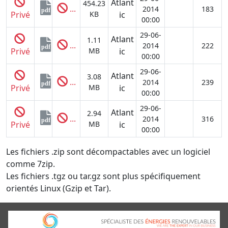
Atlant
454.23
...
2014
183
pdf
Privé
KB
ic
00:00
29-06-
Atlant
1.11
...
2014
222
pdf
Privé
MB
ic
00:00
29-06-
Atlant
3.08
...
2014
239
pdf
Privé
MB
ic
00:00
29-06-
Atlant
2.94
...
2014
316
pdf
Privé
MB
ic
00:00
Les fichiers .zip sont décompactables avec un logiciel
comme 7zip.
Les fichiers .tgz ou tar.gz sont plus spécifiquement
orientés Linux (Gzip et Tar).