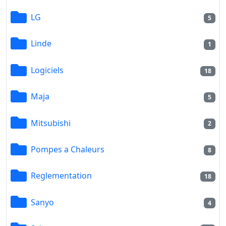
LG
5
Linde
1
Logiciels
18
Maja
5
Mitsubishi
2
Pompes a Chaleurs
8
Reglementation
18
Sanyo
4