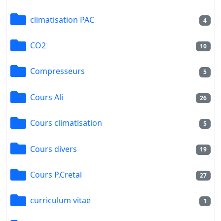
climatisation PAC
4
CO2
10
Compresseurs
5
Cours Ali
26
Cours climatisation
5
Cours divers
19
Cours P.Cretal
27
curriculum vitae
1