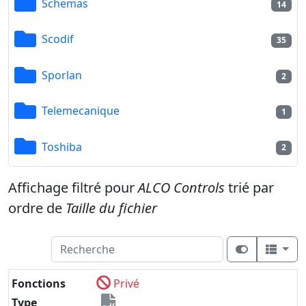
Schemas
14
Scodif
35
Sporlan
2
Telemecanique
1
Toshiba
2
Affichage filtré pour
ALCO Controls
trié par
ordre de
Taille du fichier
Fonctions
Privé
Type