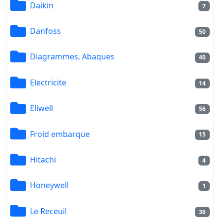
Daikin
7
Danfoss
50
Diagrammes, Abaques
40
Electricite
14
Eliwell
56
Froid embarque
15
Hitachi
4
Honeywell
1
Le Receuil
36