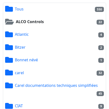
Tous
550
ALCO Controls
22
Atlantic
4
Bitzer
2
Bonnet névé
1
carel
32
Carel documentations techniques simplifiées
45
CIAT
9