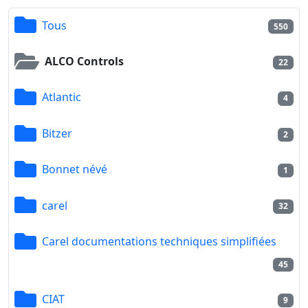
Tous
550
ALCO Controls
22
Atlantic
4
Bitzer
2
Bonnet névé
1
carel
32
Carel documentations techniques simplifiées
45
CIAT
9