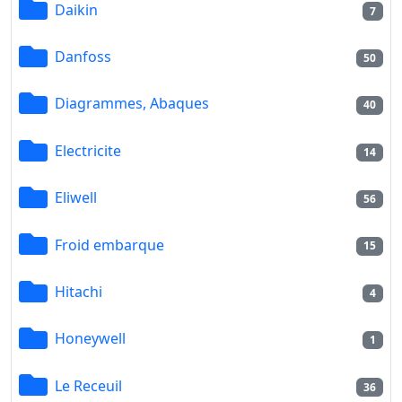
Daikin
7
Danfoss
50
Diagrammes, Abaques
40
Electricite
14
Eliwell
56
Froid embarque
15
Hitachi
4
Honeywell
1
Le Receuil
36