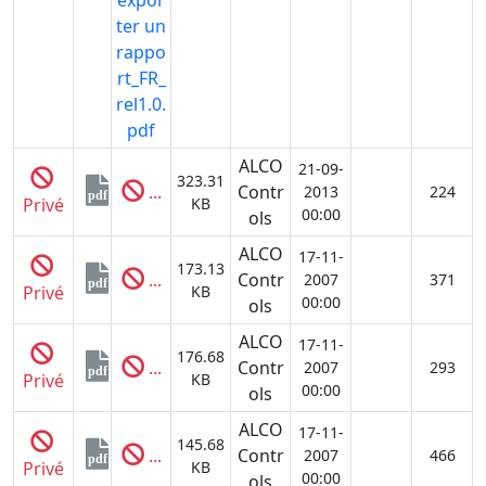
ter un
rappo
rt_FR_
rel1.0.
pdf
ALCO
21-09-
323.31
...
Contr
2013
224
pdf
Privé
KB
00:00
ols
ALCO
17-11-
173.13
...
Contr
2007
371
pdf
Privé
KB
00:00
ols
ALCO
17-11-
176.68
...
Contr
2007
293
pdf
Privé
KB
00:00
ols
ALCO
17-11-
145.68
...
Contr
2007
466
pdf
Privé
KB
00:00
ols