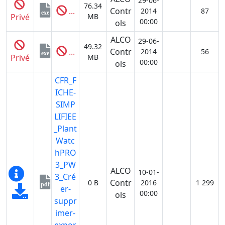
29-06-
76.34
...
Contr
2014
87
exe
Privé
MB
00:00
ols
ALCO
29-06-
49.32
...
Contr
2014
56
exe
Privé
MB
00:00
ols
CFR_F
ICHE-
SIMP
LIFIEE
_Plant
Watc
hPRO
3_PW
ALCO
10-01-
3_Cré
Contr
0 B
2016
1 299
pdf
er-
00:00
ols
suppr
imer-
expor