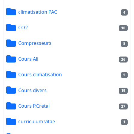
climatisation PAC
4
CO2
10
Compresseurs
5
Cours Ali
26
Cours climatisation
5
Cours divers
19
Cours P.Cretal
27
curriculum vitae
1