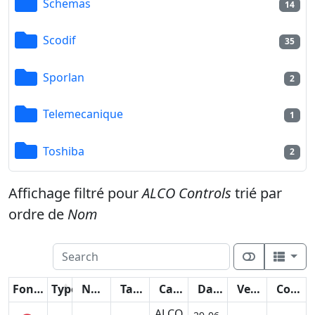
Schemas
14
Scodif
35
Sporlan
2
Telemecanique
1
Toshiba
2
Affichage filtré pour
ALCO Controls
trié par
ordre de
Nom
Fonctions
Type
Nom
Taille
Catégorie
Date
Version
Compteur
ALCO