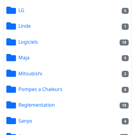
LG
5
Linde
1
Logiciels
18
Maja
5
Mitsubishi
2
Pompes a Chaleurs
8
Reglementation
18
Sanyo
4