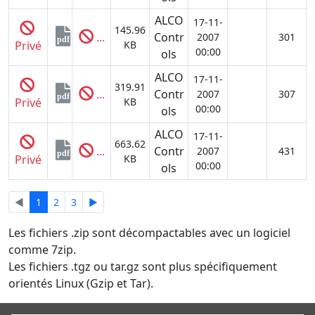
ALCO
17-11-
145.96
...
Contr
2007
301
pdf
Privé
KB
00:00
ols
ALCO
17-11-
319.91
...
Contr
2007
307
pdf
Privé
KB
00:00
ols
ALCO
17-11-
663.62
...
Contr
2007
431
pdf
Privé
KB
00:00
ols
◄
1
2
3
►
Les fichiers .zip sont décompactables avec un logiciel
comme 7zip.
Les fichiers .tgz ou tar.gz sont plus spécifiquement
orientés Linux (Gzip et Tar).