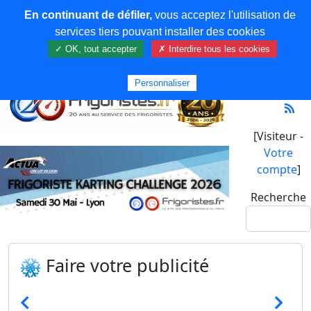
En continuant de défiler,
vous acceptez l'utilisation de
services tiers pouvant installer des cookies
✓ OK, tout accepter
✗ Interdire tous les cookies
Personnaliser
[Visiteur -
Votre
compte
]
Recherche
Faire votre publicité