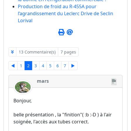
Production de froid au R-455A pour
l’agrandissement du Leclerc Drive de Seclin
Lorival
13 Commentaire(s)
7 pages
◄
1
2
3
4
5
6
7
►
mars
Bonjour,
belle présentation , la "finition"( :b :-D ) à l'air
soignée, l'accès aux tubes correct.