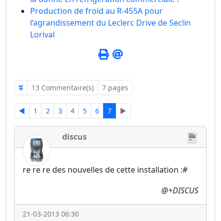
Production de froid au R-455A pour
l’agrandissement du Leclerc Drive de Seclin
Lorival
13 Commentaire(s)
7 pages
◄
1
2
3
4
5
6
7
►
discus
re re re des nouvelles de cette installation :#
@+DISCUS
21-03-2013 06:30