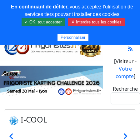
En continuant de défiler,
vous acceptez l'utilisation de
services tiers pouvant installer des cookies
✓ OK, tout accepter
✗ Interdire tous les cookies
Personnaliser
[Visiteur -
Votre
compte
]
Recherche
I-COOL