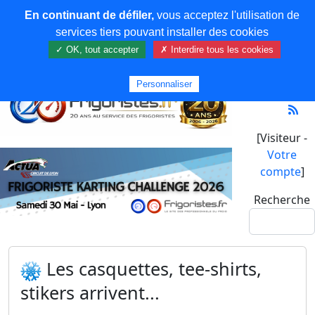
En continuant de défiler,
vous acceptez l'utilisation de
services tiers pouvant installer des cookies
✓ OK, tout accepter
✗ Interdire tous les cookies
Personnaliser
[Visiteur -
Votre
compte
]
Recherche
Les casquettes, tee-shirts,
stikers arrivent...