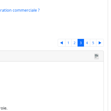
gération commerciale ?
◄
1
2
3
4
5
►
oie.