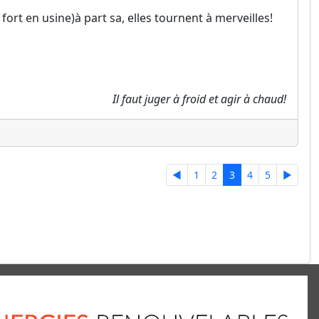
 fort en usine)à part sa, elles tournent à merveilles!
Il faut juger à froid et agir à chaud!
◄
1
2
3
4
5
►