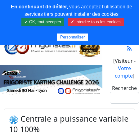
En continuant de défiler,
vous acceptez l'utilisation de
services tiers pouvant installer des cookies
✓ OK, tout accepter
✗ Interdire tous les cookies
Personnaliser
[Visiteur -
Votre
compte
]
Recherche
Centrale a puissance variable
10-100%