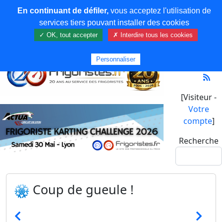
En continuant de défiler,
vous acceptez l'utilisation de
services tiers pouvant installer des cookies
✓ OK, tout accepter
✗ Interdire tous les cookies
Personnaliser
[Visiteur -
Votre
compte
]
Recherche
Coup de gueule !