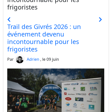
frigoristes
Trail des Givrés 2026 : un
événement devenu
incontournable pour les
frigoristes
Par
Adrien
, le 09 juin