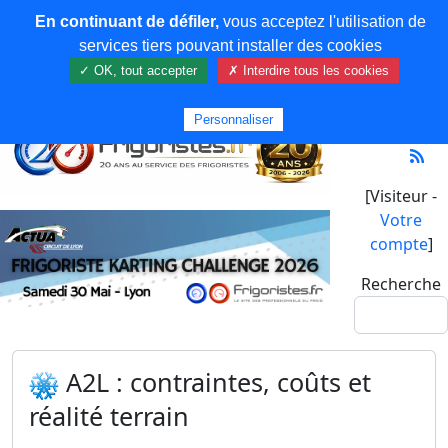
En continuant de défiler,
vous acceptez l'utilisation de
services tiers pouvant installer des cookies
✓ OK, tout accepter
✗ Interdire tous les cookies
Personnaliser
[Visiteur -
Votre
compte
]
Recherche
A2L : contraintes, coûts et
réalité terrain