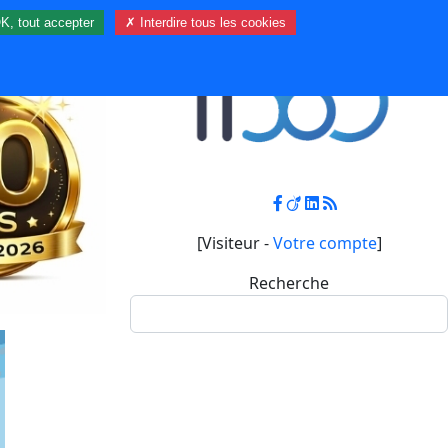
K, tout accepter
✗ Interdire tous les cookies
Contact
Mon compte
[Visiteur -
Votre compte
]
Recherche