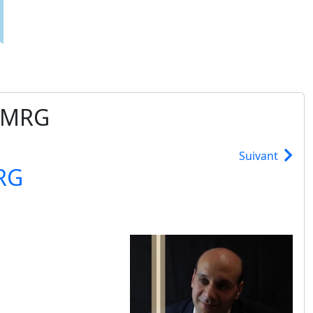
e MRG
Suivant
MRG