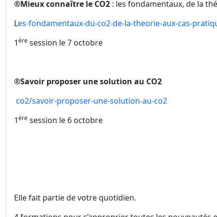
®
Mieux connaître le CO
2
: les fondamentaux, de la th
L
es-fondamentaux-du-co2-de-la-theorie-aux-cas-pratiq
ère
1
session le 7 octobre
®
Savoir proposer une solution au CO
2
co2/savoir-proposer-une-solution-au-co2
ère
1
session le 6 octobre
Elle fait partie de votre quotidien.