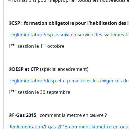
4 formations pour s’approprier toutes les nouveautés 
®
ESP : formation obligatoire pour l’habilitation des
reglementation/esp-le-suivi-en-service-des-systemes-f
ère
er
1
session le 1
octobre
®
DESP et CTP
(spécial encadrement)
reglementation/desp-et-ctp-maitriser-les-exigences-de
ère
1
session le 30 septembre
®
F-Gas 2015
: comment la mettre en œuvre ?
Reglementation/f-gas-2015-comment-la-mettre-en-oeu