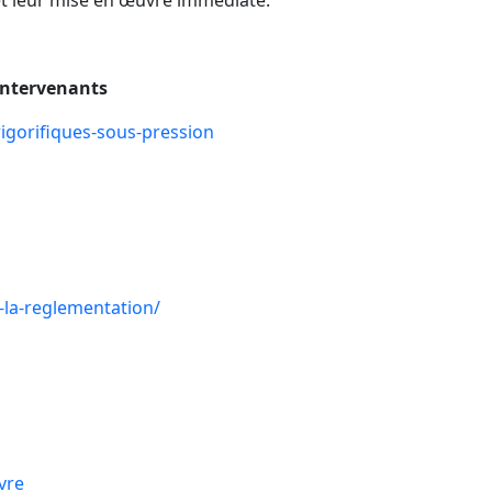
et leur mise en œuvre immédiate.
 intervenants
rigorifiques-sous-pression
-la-reglementation/
vre