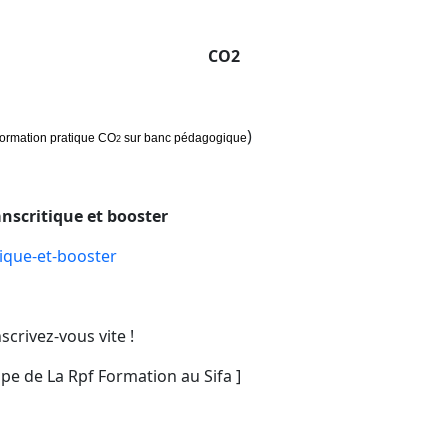
CO
2
)
formation pratique CO
sur banc pédagogique
2
anscritique et booster
tique-et-booster
scrivez-vous vite !
ipe de La Rpf Formation au Sifa ]