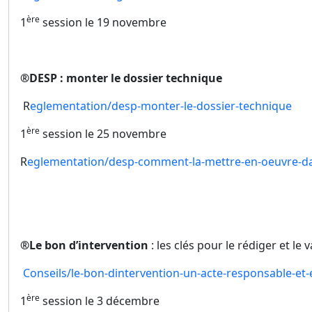
ère
1
session le 19 novembre
®
DESP : monter le dossier technique
R
eglementation/desp-monter-le-dossier-technique
ère
1
session le 25 novembre
R
eglementation/desp-comment-la-mettre-en-oeuvre-da
®
Le bon d’intervention
: les clés pour le rédiger et le v
Conseils/le-bon-dintervention-un-acte-responsable-et-
ère
1
session le 3 décembre