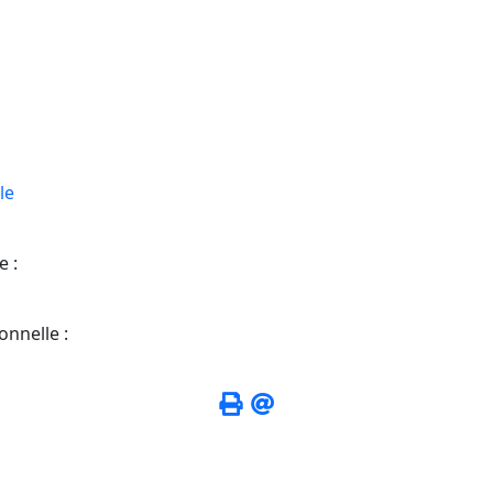
le
e :
onnelle :