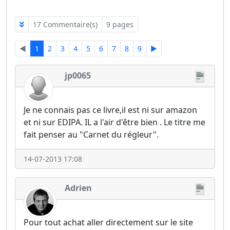
17 Commentaire(s)
9 pages
◄
1
2
3
4
5
6
7
8
9
►
jp0065
Je ne connais pas ce livre,il est ni sur amazon
et ni sur EDIPA. IL a l'air d'être bien . Le titre me
fait penser au "Carnet du régleur".
14-07-2013 17:08
Adrien
Pour tout achat aller directement sur le site