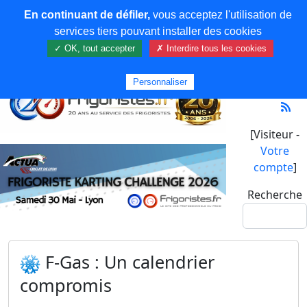
En continuant de défiler,
vous acceptez l'utilisation de
services tiers pouvant installer des cookies
✓ OK, tout accepter
✗ Interdire tous les cookies
Personnaliser
[Visiteur -
Votre
compte
]
Recherche
F-Gas : Un calendrier
compromis