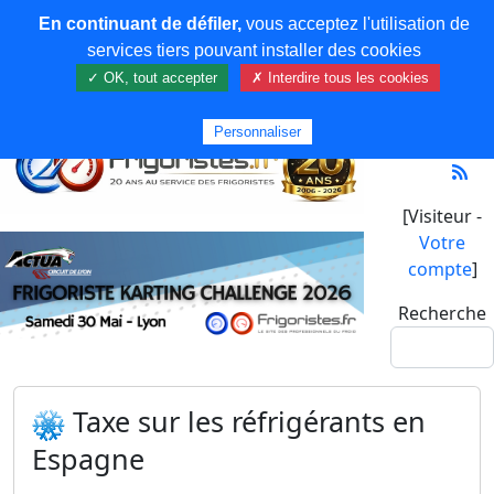
En continuant de défiler,
vous acceptez l'utilisation de
services tiers pouvant installer des cookies
✓ OK, tout accepter
✗ Interdire tous les cookies
Personnaliser
[Visiteur -
Votre
compte
]
Recherche
Taxe sur les réfrigérants en
Espagne